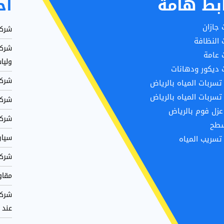
بط هامة
اح
جازان
شركة 
النظافة
 عامة
وليا
ديكور ودهانات
شركة 
ربات المياه بالرياض
ربات المياه بالرياض
شركة ت
زل فوم بالرياض
شركة ص
سطح
سيارة
سريب المياه
شركة 
مقاول 
عند 