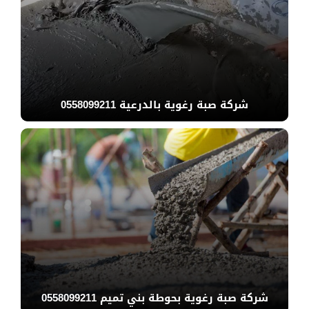
شركة صبة رغوية بالدرعية 0558099211
شركة صبة رغوية بحوطة بني تميم 0558099211