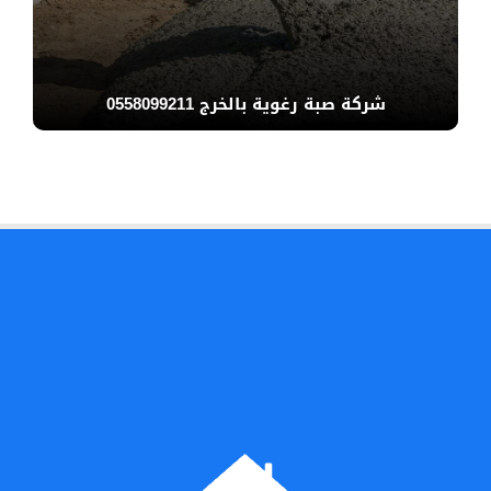
شركة صبة رغوية بالخرج 0558099211