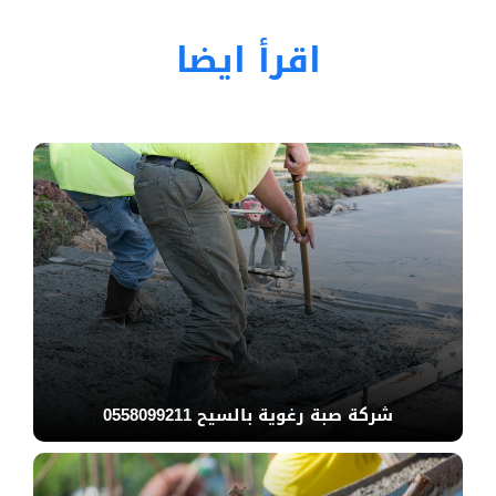
اقرأ ايضا
شركة صبة رغوية بالسيح 0558099211