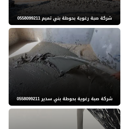
شركة صبة رغوية بحوطة بني تميم 0558099211
شركة صبة رغوية بحوطة بني سدير 0558099211