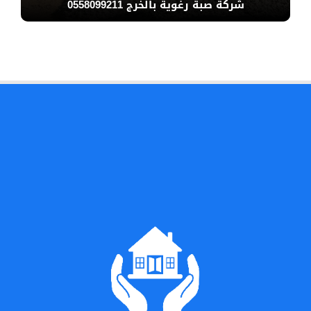
شركة صبة رغوية بالخرج 0558099211