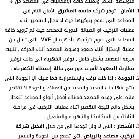
متوسطة السعر ونمتلك كافة الإمكانيات فى المصاعد من
⇓
الأمان :
توفر شركة
ماسة المشرق
الأمان التام فى
المصاعد التى تقوم بتركيبها حيث لا مجال للتقصير اثناء
عمليات التركيب او الصيانة الدوربة للمصعد حيث تم تزويد كافة
المصاعد التى نقوم بتركيبها بأجهزة ال
VVF
التى تقلل من
عملية الإهتزاز أثناء صعود وهبوط المصعد أثناء الحركة , تثبيت
سرعة المصعد بشكل كامل , توفير الكهرباء الى جانب توفير
بطارية الصعود لأقرب دور فى حالة إنقطاء الكهرباء
.
الجودة :
إذا كنت ترغب بالإستمرارية فما عليك الإ الجودة التى
ينتج عنها جلب المذيد والمذيد من العملاء والجودة لا تقتصر
فقط على جودة المصعد فهناك أفضل أنواع المصاعد تتعطل
بشكل دائم نتيجة التقصير أثناء عمليات التركيب فى مراحلة
الثلاثة من الميكانيكا والكهرباء والتشغيل .
الأسعار :
التى لا ولن تجدها الى من خلال
افضل شركة
تركيب مصاعد بالرياض
التى تجمع بين الجودة والسعر