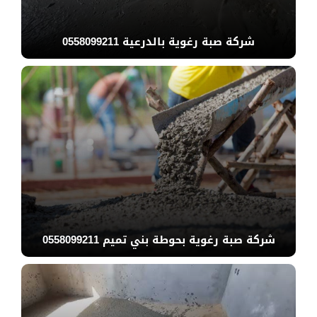
شركة صبة رغوية بالدرعية 0558099211
شركة صبة رغوية بحوطة بني تميم 0558099211